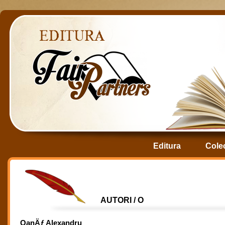
Editura
Colec
AUTORI / O
OanÄƒ Alexandru