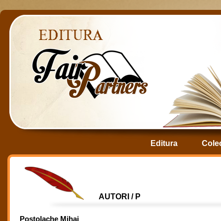
Editura
Colec
AUTORI / P
Postolache Mihai