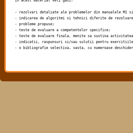
In acest material veti gasi:

- rezolvari detaliate ale problemelor din manualele M1 si
- indicarea de algoritmi si tehnici diferite de rezolvare
- probleme propuse;

- teste de evaluare a competentelor specifice;

- teste de evaluare finala, menite sa sustina activitatea
- indicatii, raspunsuri si/sau sulutii pentru exercitiile
- o bibliografie selectiva, vasta, cu numeroase deschide