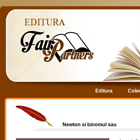
Editura
Colec
Newton si binomul sau