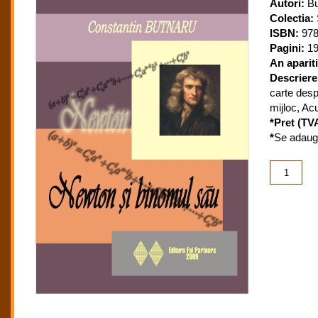
Autori:
Bu
Colectia:
ISBN:
978
Pagini:
19
An apariti
Descriere
carte des
mijloc, Ac
*Pret (TVA
*
Se adauga